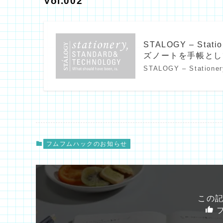
Vol.002
STALOGY – Station
ズノートを手帳として
STALOGY – Stationer
フムフムハックのお知らせ
この
フ