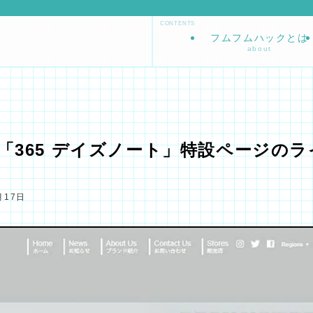
フムフムハックとは
about
「365 デイズノート」
特設ページのラ
！
月17日