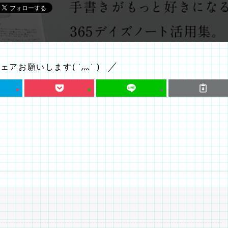
アお願いします( ˙灬˙ )