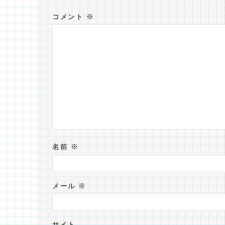
コメント
※
名前
※
メール
※
サイト