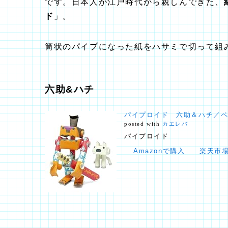
です。日本人が江戸時代から親しんできた、
ド
」。
筒状のパイプになった紙をハサミで切って組
六助&ハチ
パイプロイド 六助＆ハチ／
posted with
カエレバ
パイプロイド
Amazonで購入
楽天市