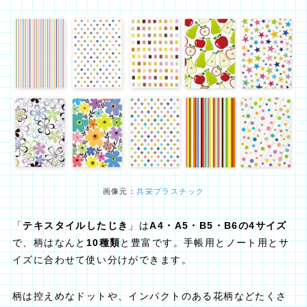
画像元：
共栄プラスチック
「
テキスタイルしたじき
」は
A4・A5・B5・B6の4サイズ
で、柄はなんと
10種類
と豊富です。手帳用とノート用とサ
イズに合わせて使い分けができます。
柄は控えめなドットや、インパクトのある花柄などたくさ