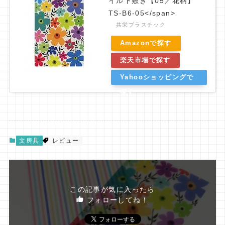
イル下敷き【05／花柄】
TS-B6-05</span>
共栄プラスチック
Amazonで探す
楽天市場で探す
Yahooショッピングで
探す
文房具
レビュー
この記事が気に入ったら
フォローしてね！