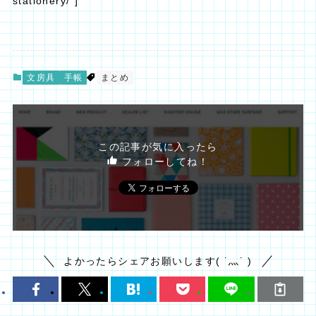
stationery/”]
文房具
手帳
まとめ
この記事が気に入ったら
フォローしてね！
よかったらシェアお願いします( ˙灬˙ )