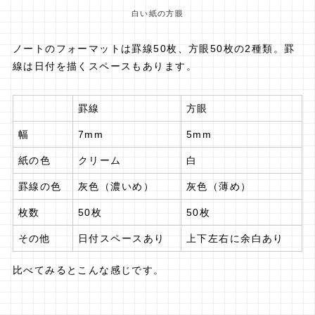
白い紙の方眼
ノートのフォーマットは罫線50枚、方眼50枚の2種類。罫
線は日付を描くスペースもあります。
罫線
方眼
幅
7mm
5mm
紙の色
クリーム
白
罫線の色
灰色（濃いめ）
灰色（薄め）
枚数
50枚
50枚
その他
日付スペースあり
上下左右に余白あり
比べてみるとこんな感じです。